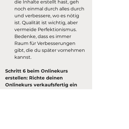
die Inhalte erstellt hast, geh 
noch einmal durch alles durch 
und verbessere, wo es nötig 
ist. Qualität ist wichtig, aber 
vermeide Perfektionismus. 
Bedenke, dass es immer 
Raum für Verbesserungen 
gibt, die du später vornehmen 
kannst.
Schritt 6 beim Onlinekurs 
erstellen: Richte deinen 
Onlinekurs verkaufsfertig ein
Zeitaufwand: 
Samstagnachmittag
Herzlichen Glückwunsch, dein 
Kurs ist fertig! Jetzt geht es darum, 
ihn so einzurichten, dass er 
verkauft werden kann. Es gibt 